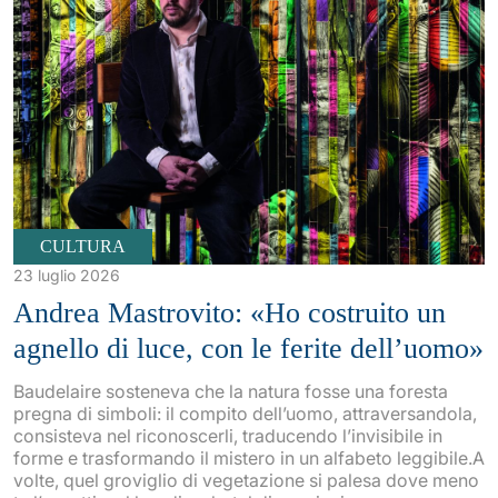
CULTURA
23 luglio 2026
Andrea Mastrovito: «Ho costruito un
agnello di luce, con le ferite dell’uomo»
Baudelaire sosteneva che la natura fosse una foresta
pregna di simboli: il compito dell’uomo, attraversandola,
consisteva nel riconoscerli, traducendo l’invisibile in
forme e trasformando il mistero in un alfabeto leggibile.A
volte, quel groviglio di vegetazione si palesa dove meno