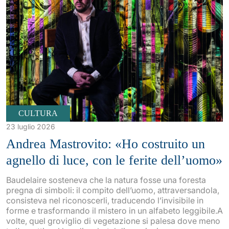
CULTURA
23 luglio 2026
Andrea Mastrovito: «Ho costruito un
agnello di luce, con le ferite dell’uomo»
Baudelaire sosteneva che la natura fosse una foresta
pregna di simboli: il compito dell’uomo, attraversandola,
consisteva nel riconoscerli, traducendo l’invisibile in
forme e trasformando il mistero in un alfabeto leggibile.A
volte, quel groviglio di vegetazione si palesa dove meno