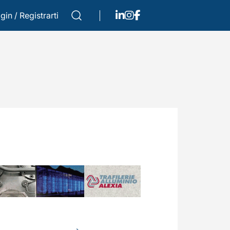
gin
/
Registrarti