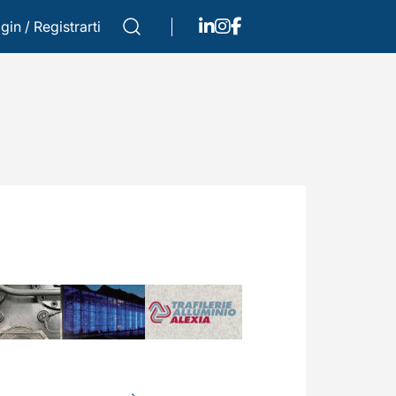
gin
/
Registrarti