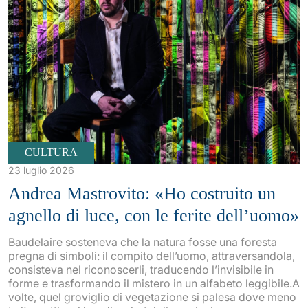
CULTURA
23 luglio 2026
Andrea Mastrovito: «Ho costruito un
agnello di luce, con le ferite dell’uomo»
Baudelaire sosteneva che la natura fosse una foresta
pregna di simboli: il compito dell’uomo, attraversandola,
consisteva nel riconoscerli, traducendo l’invisibile in
forme e trasformando il mistero in un alfabeto leggibile.A
volte, quel groviglio di vegetazione si palesa dove meno