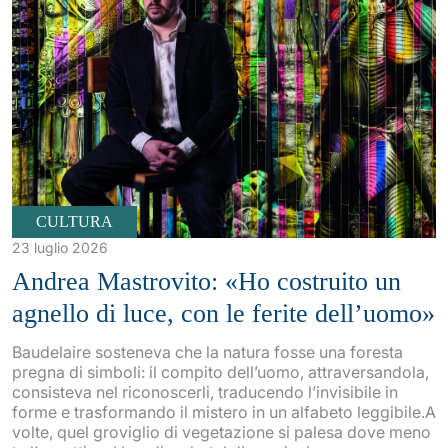
CULTURA
23 luglio 2026
Andrea Mastrovito: «Ho costruito un
agnello di luce, con le ferite dell’uomo»
Baudelaire sosteneva che la natura fosse una foresta
pregna di simboli: il compito dell’uomo, attraversandola,
consisteva nel riconoscerli, traducendo l’invisibile in
forme e trasformando il mistero in un alfabeto leggibile.A
volte, quel groviglio di vegetazione si palesa dove meno