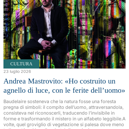
CULTURA
23 luglio 2026
Andrea Mastrovito: «Ho costruito un
agnello di luce, con le ferite dell’uomo»
Baudelaire sosteneva che la natura fosse una foresta
pregna di simboli: il compito dell’uomo, attraversandola,
consisteva nel riconoscerli, traducendo l’invisibile in
forme e trasformando il mistero in un alfabeto leggibile.A
volte, quel groviglio di vegetazione si palesa dove meno