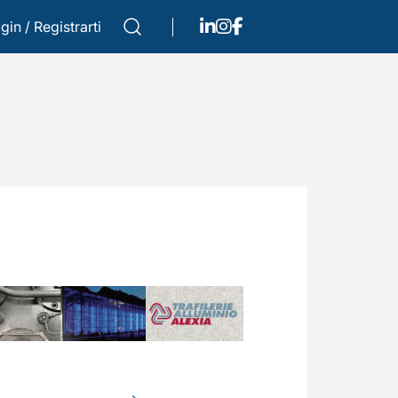
gin
/
Registrarti